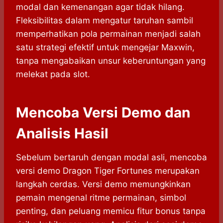
modal dan kemenangan agar tidak hilang.
Fleksibilitas dalam mengatur taruhan sambil
memperhatikan pola permainan menjadi salah
satu strategi efektif untuk mengejar Maxwin,
tanpa mengabaikan unsur keberuntungan yang
melekat pada slot.
Mencoba Versi Demo dan
Analisis Hasil
Sebelum bertaruh dengan modal asli, mencoba
versi demo Dragon Tiger Fortunes merupakan
langkah cerdas. Versi demo memungkinkan
pemain mengenal ritme permainan, simbol
penting, dan peluang memicu fitur bonus tanpa