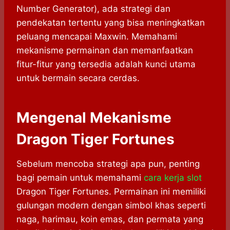
Number Generator), ada strategi dan
pendekatan tertentu yang bisa meningkatkan
peluang mencapai Maxwin. Memahami
mekanisme permainan dan memanfaatkan
fitur-fitur yang tersedia adalah kunci utama
untuk bermain secara cerdas.
Mengenal Mekanisme
Dragon Tiger Fortunes
Sebelum mencoba strategi apa pun, penting
bagi pemain untuk memahami
cara kerja slot
Dragon Tiger Fortunes. Permainan ini memiliki
gulungan modern dengan simbol khas seperti
naga, harimau, koin emas, dan permata yang