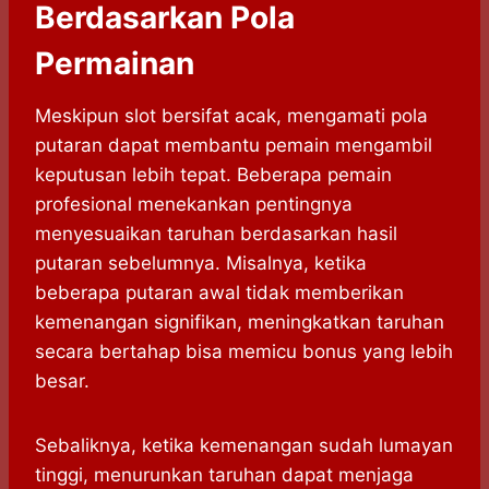
Berdasarkan Pola
Permainan
Meskipun slot bersifat acak, mengamati pola
putaran dapat membantu pemain mengambil
keputusan lebih tepat. Beberapa pemain
profesional menekankan pentingnya
menyesuaikan taruhan berdasarkan hasil
putaran sebelumnya. Misalnya, ketika
beberapa putaran awal tidak memberikan
kemenangan signifikan, meningkatkan taruhan
secara bertahap bisa memicu bonus yang lebih
besar.
Sebaliknya, ketika kemenangan sudah lumayan
tinggi, menurunkan taruhan dapat menjaga