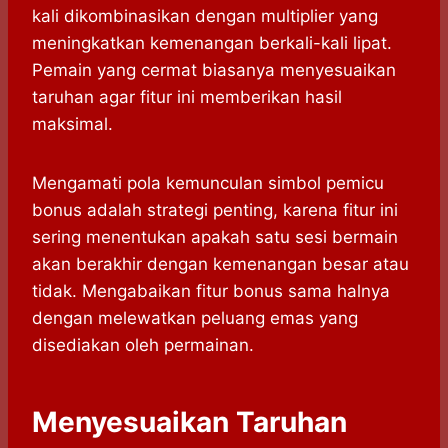
kali dikombinasikan dengan multiplier yang
meningkatkan kemenangan berkali-kali lipat.
Pemain yang cermat biasanya menyesuaikan
taruhan agar fitur ini memberikan hasil
maksimal.
Mengamati pola kemunculan simbol pemicu
bonus adalah strategi penting, karena fitur ini
sering menentukan apakah satu sesi bermain
akan berakhir dengan kemenangan besar atau
tidak. Mengabaikan fitur bonus sama halnya
dengan melewatkan peluang emas yang
disediakan oleh permainan.
Menyesuaikan Taruhan