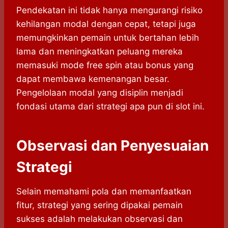
Pendekatan ini tidak hanya mengurangi risiko
kehilangan modal dengan cepat, tetapi juga
memungkinkan pemain untuk bertahan lebih
lama dan meningkatkan peluang mereka
memasuki mode free spin atau bonus yang
dapat membawa kemenangan besar.
Pengelolaan modal yang disiplin menjadi
fondasi utama dari strategi apa pun di slot ini.
Observasi dan Penyesuaian
Strategi
Selain memahami pola dan memanfaatkan
fitur, strategi yang sering dipakai pemain
sukses adalah melakukan observasi dan