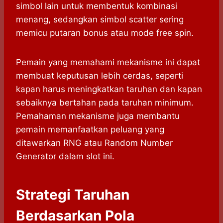
simbol lain untuk membentuk kombinasi
menang, sedangkan simbol scatter sering
memicu putaran bonus atau mode free spin.
Pemain yang memahami mekanisme ini dapat
membuat keputusan lebih cerdas, seperti
kapan harus meningkatkan taruhan dan kapan
sebaiknya bertahan pada taruhan minimum.
Pemahaman mekanisme juga membantu
pemain memanfaatkan peluang yang
ditawarkan RNG atau Random Number
Generator dalam slot ini.
Strategi Taruhan
Berdasarkan Pola