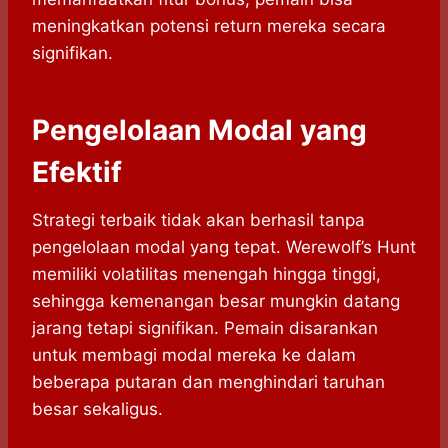
meningkatkan potensi return mereka secara
signifikan.
Pengelolaan Modal yang
Efektif
Strategi terbaik tidak akan berhasil tanpa
pengelolaan modal yang tepat. Werewolf’s Hunt
memiliki volatilitas menengah hingga tinggi,
sehingga kemenangan besar mungkin datang
jarang tetapi signifikan. Pemain disarankan
untuk membagi modal mereka ke dalam
beberapa putaran dan menghindari taruhan
besar sekaligus.