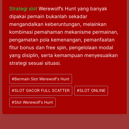
Strategi slot
Werewolf’s Hunt yang banyak
dipakai pemain bukanlah sekadar
mengandalkan keberuntungan, melainkan
kombinasi pemahaman mekanisme permainan,
pengamatan pola kemenangan, pemanfaatan
fitur bonus dan free spin, pengelolaan modal
yang disiplin, serta kemampuan menyesuaikan
strategi sesuai situasi.
Post
#
Bermain Slot Werewolf's Hunt
Tags:
#
SLOT GACOR FULL SCATTER
#
SLOT ONLINE
#
Slot Werewolf's Hunt