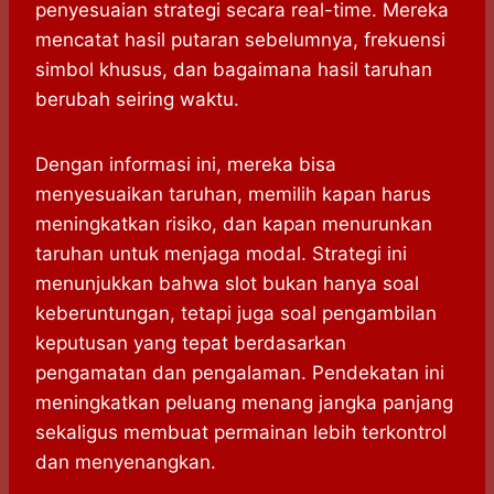
penyesuaian strategi secara real-time. Mereka
mencatat hasil putaran sebelumnya, frekuensi
simbol khusus, dan bagaimana hasil taruhan
berubah seiring waktu.
Dengan informasi ini, mereka bisa
menyesuaikan taruhan, memilih kapan harus
meningkatkan risiko, dan kapan menurunkan
taruhan untuk menjaga modal. Strategi ini
menunjukkan bahwa slot bukan hanya soal
keberuntungan, tetapi juga soal pengambilan
keputusan yang tepat berdasarkan
pengamatan dan pengalaman. Pendekatan ini
meningkatkan peluang menang jangka panjang
sekaligus membuat permainan lebih terkontrol
dan menyenangkan.