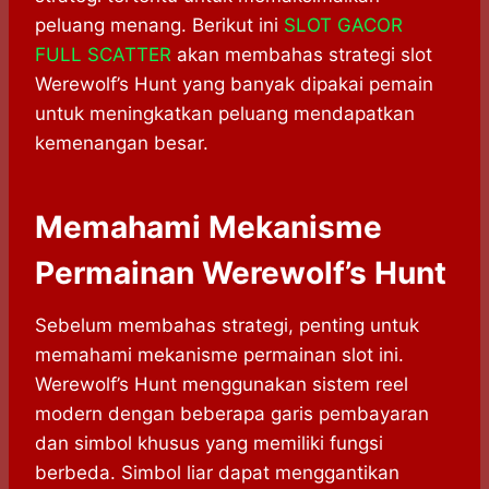
peluang menang. Berikut ini
SLOT GACOR
FULL SCATTER
akan membahas strategi slot
Werewolf’s Hunt yang banyak dipakai pemain
untuk meningkatkan peluang mendapatkan
kemenangan besar.
Memahami Mekanisme
Permainan Werewolf’s Hunt
Sebelum membahas strategi, penting untuk
memahami mekanisme permainan slot ini.
Werewolf’s Hunt menggunakan sistem reel
modern dengan beberapa garis pembayaran
dan simbol khusus yang memiliki fungsi
berbeda. Simbol liar dapat menggantikan