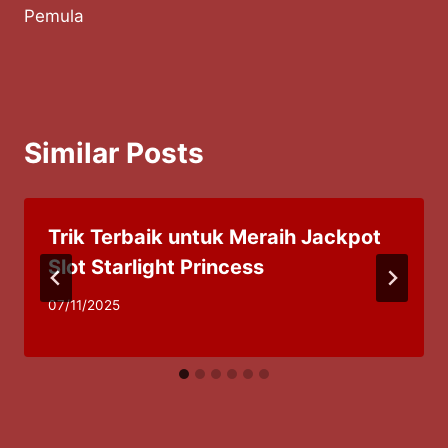
Pemula
Similar Posts
Trik Terbaik untuk Meraih Jackpot
Slot Starlight Princess
07/11/2025