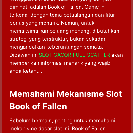
diminati adalah Book of Fallen. Game ini
terkenal dengan tema petualangan dan fitur
bonus yang menarik. Namun, untuk
memaksimalkan peluang menang, dibutuhkan
strategi yang terstruktur, bukan sekadar
mengandalkan keberuntungan semata.
Dibawah ini
SLOT GACOR FULL SCATTER
akan
memberikan informasi menarik yang wajib
anda ketahui.
Memahami Mekanisme Slot
Book of Fallen
Sebelum bermain, penting untuk memahami
mekanisme dasar slot ini. Book of Fallen