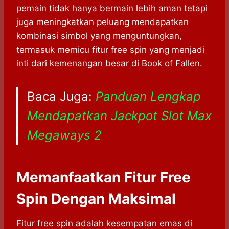
pemain tidak hanya bermain lebih aman tetapi
juga meningkatkan peluang mendapatkan
kombinasi simbol yang menguntungkan,
termasuk memicu fitur free spin yang menjadi
inti dari kemenangan besar di Book of Fallen.
Baca Juga:
Panduan Lengkap
Mendapatkan Jackpot Slot Max
Megaways 2
Memanfaatkan Fitur Free
Spin Dengan Maksimal
Fitur free spin adalah kesempatan emas di