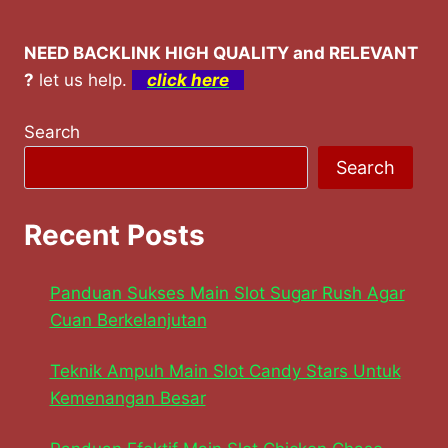
NEED BACKLINK HIGH QUALITY and RELEVANT
?
let us help.
click here
Search
Search
Recent Posts
Panduan Sukses Main Slot Sugar Rush Agar
Cuan Berkelanjutan
Teknik Ampuh Main Slot Candy Stars Untuk
Kemenangan Besar