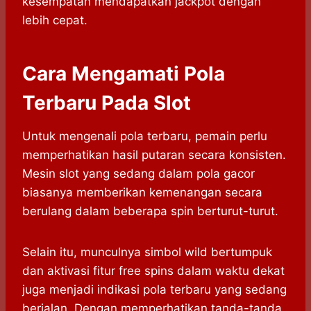
kesempatan mendapatkan jackpot dengan
lebih cepat.
Cara Mengamati Pola
Terbaru Pada Slot
Untuk mengenali pola terbaru, pemain perlu
memperhatikan hasil putaran secara konsisten.
Mesin slot yang sedang dalam pola gacor
biasanya memberikan kemenangan secara
berulang dalam beberapa spin berturut-turut.
Selain itu, munculnya simbol wild bertumpuk
dan aktivasi fitur free spins dalam waktu dekat
juga menjadi indikasi pola terbaru yang sedang
berjalan. Dengan memperhatikan tanda-tanda