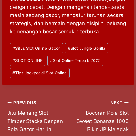
dengan cepat. Dengan mengenali tanda-tanda
mesin sedang gacor, mengatur taruhan secara
strategis, dan bermain dengan disiplin, peluang
kemenangan besar semakin terbuka.
Post
#
Situs Slot Online Gacor
#
Slot Jungle Gorilla
Tags:
#
SLOT ONLINE
#
Slot Online Terbaik 2025
#
Tips Jackpot di Slot Online
Post
PREVIOUS
NEXT
Jitu Menang Slot
Bocoran Pola Slot
navigation
Timber Stacks Dengan
Sweet Bonanza 1000
Pola Gacor Hari Ini
Bikin JP Meledak