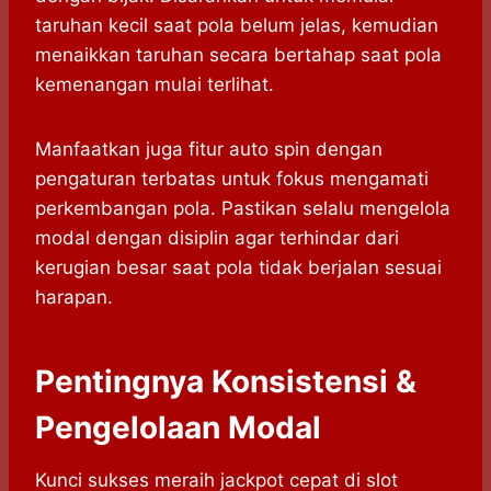
taruhan kecil saat pola belum jelas, kemudian
menaikkan taruhan secara bertahap saat pola
kemenangan mulai terlihat.
Manfaatkan juga fitur auto spin dengan
pengaturan terbatas untuk fokus mengamati
perkembangan pola. Pastikan selalu mengelola
modal dengan disiplin agar terhindar dari
kerugian besar saat pola tidak berjalan sesuai
harapan.
Pentingnya Konsistensi &
Pengelolaan Modal
Kunci sukses meraih jackpot cepat di slot