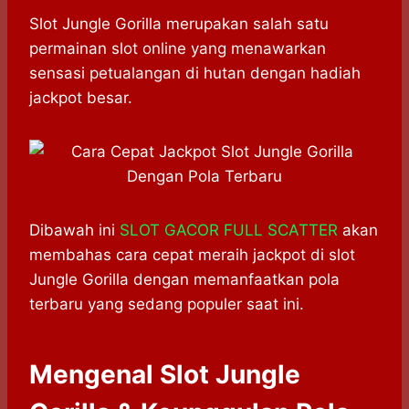
h
a
e
e
k
i
h
a
c
s
l
y
n
a
Slot Jungle Gorilla merupakan salah satu
t
e
s
e
p
e
r
permainan slot online yang menawarkan
s
b
e
g
e
e
sensasi petualangan di hutan dengan hadiah
A
o
n
r
jackpot besar.
p
o
g
a
p
k
e
m
r
Dibawah ini
SLOT GACOR FULL SCATTER
akan
membahas cara cepat meraih jackpot di slot
Jungle Gorilla dengan memanfaatkan pola
terbaru yang sedang populer saat ini.
Mengenal Slot Jungle