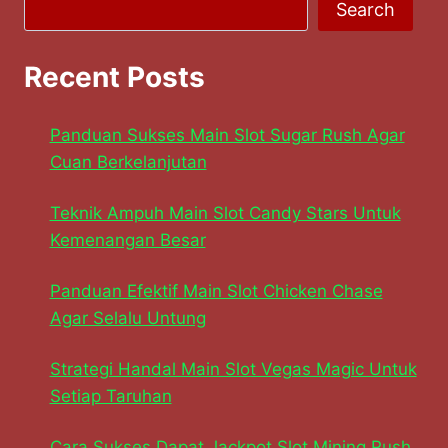
Search
Recent Posts
Panduan Sukses Main Slot Sugar Rush Agar
Cuan Berkelanjutan
Teknik Ampuh Main Slot Candy Stars Untuk
Kemenangan Besar
Panduan Efektif Main Slot Chicken Chase
Agar Selalu Untung
Strategi Handal Main Slot Vegas Magic Untuk
Setiap Taruhan
Cara Sukses Dapat Jackpot Slot Mining Rush