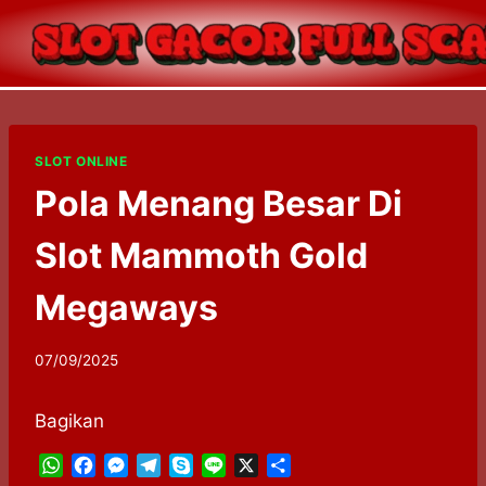
Skip
to
content
SLOT ONLINE
Pola Menang Besar Di
Slot Mammoth Gold
Megaways
07/09/2025
Bagikan
W
F
M
T
S
L
X
S