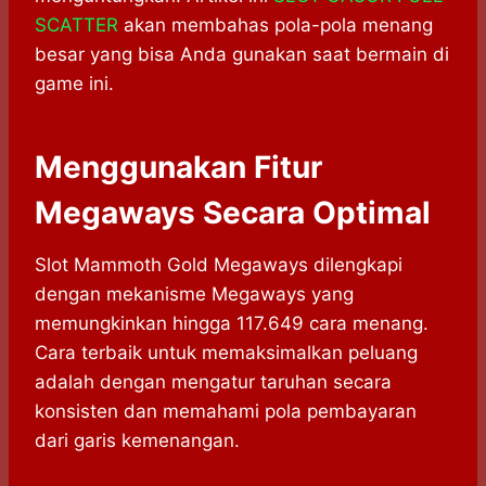
SCATTER
akan membahas pola-pola menang
besar yang bisa Anda gunakan saat bermain di
game ini.
Menggunakan Fitur
Megaways Secara Optimal
Slot Mammoth Gold Megaways dilengkapi
dengan mekanisme Megaways yang
memungkinkan hingga 117.649 cara menang.
Cara terbaik untuk memaksimalkan peluang
adalah dengan mengatur taruhan secara
konsisten dan memahami pola pembayaran
dari garis kemenangan.