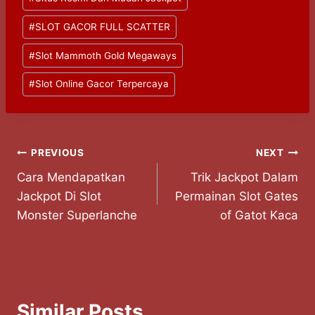
#
SLOT GACOR FULL SCATTER
#
Slot Mammoth Gold Megaways
#
Slot Online Gacor Terpercaya
Post
PREVIOUS
NEXT
Cara Mendapatkan
Trik Jackpot Dalam
navigation
Jackpot Di Slot
Permainan Slot Gates
Monster Superlanche
of Gatot Kaca
Similar Posts