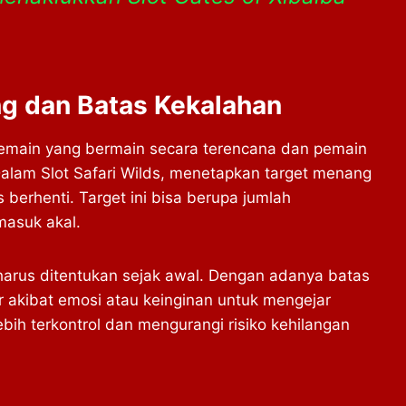
g dan Batas Kekalahan
pemain yang bermain secara terencana dan pemain
lam Slot Safari Wilds, menetapkan target menang
berhenti. Target ini bisa berupa jumlah
masuk akal.
 harus ditentukan sejak awal. Dengan adanya batas
r akibat emosi atau keinginan untuk mengejar
bih terkontrol dan mengurangi risiko kehilangan