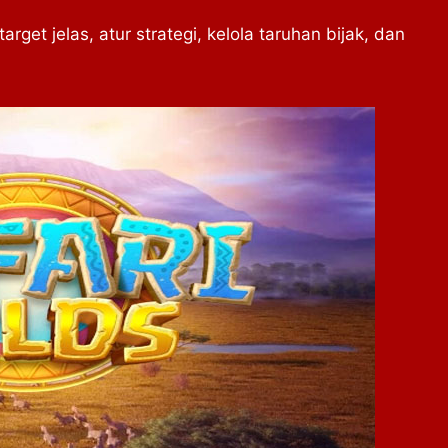
get jelas, atur strategi, kelola taruhan bijak, dan