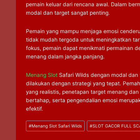
pemain keluar dari rencana awal. Dalam berma
modal dan target sangat penting.
Pemain yang mampu menjaga emosi cenderun
tidak mudah tergoda untuk meningkatkan tar
fokus, pemain dapat menikmati permainan d
menang dalam jangka panjang.
Menang Slot
Safari Wilds dengan modal dan ta
dilakukan dengan strategi yang tepat. Pema
yang realistis, penetapan target menang dan
bertahap, serta pengendalian emosi merupa
efektif.
Post
#
Menang Slot Safari Wilds
#
SLOT GACOR FULL SC
Tags: