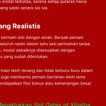
 modal terbatas, karena setiap putaran harus
ng saldo secara sia-sia.
ng Realistis
 bermain slot dengan aman. Banyak pemain
luruh saldo dalam satu sesi permainan tanpa
s, modal sebaiknya disesuaikan dengan
as yang sudah ditentukan.
rmain lebih tenang dan tidak terburu-buru dalam
l juga membantu pemain bertahan lebih lama
endapatkan fitur bonus atau kemenangan besar
naklukkan Slot Gates of Xibalba