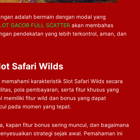
angan adalah bermain dengan modal yang
LOT GACOR FULL SCATTER
akan membahas
ngan pendekatan yang lebih terkontrol, aman, dan
ot Safari Wilds
memahami karakteristik Slot Safari Wilds secara
ilitas, pola pembayaran, serta fitur khusus yang
memiliki fitur wild dan bonus yang dapat
cul pada momen yang tepat.
 kapan fitur bonus sering muncul, dan bagaimana
enyesuaikan strategi sejak awal. Pemahaman ini