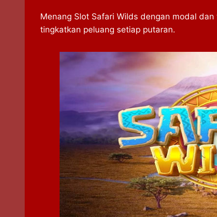
h
a
e
e
k
i
h
a
c
s
l
y
n
a
Menang Slot Safari Wilds dengan modal dan tar
t
e
s
e
p
e
r
tingkatkan peluang setiap putaran.
s
b
e
g
e
e
A
o
n
r
p
o
g
a
p
k
e
m
r