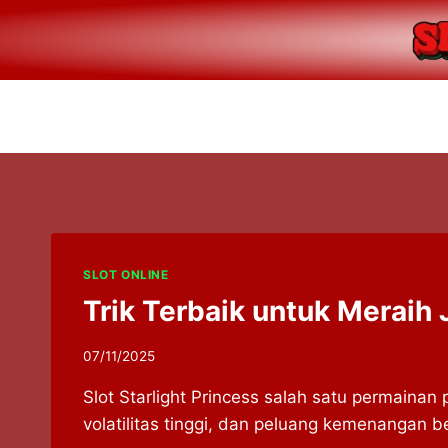
Skip
to
content
J
SLOT ONLINE
Trik Terbaik untuk Meraih 
07/11/2025
Slot Starlight Princess salah satu permaina
volatilitas tinggi, dan peluang kemenangan b