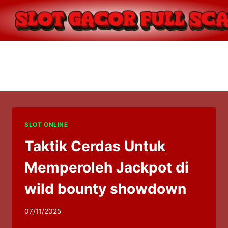
Skip
to
content
Jackpot di wild bounty
showdown
SLOT ONLINE
Taktik Cerdas Untuk
Memperoleh Jackpot di
wild bounty showdown
07/11/2025