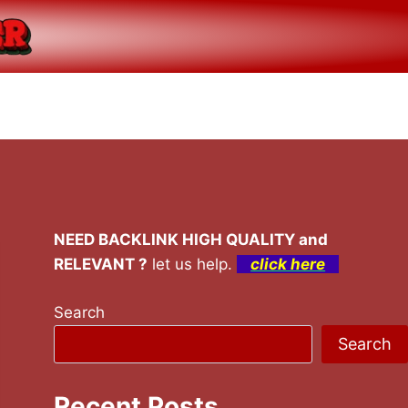
r
NEED BACKLINK HIGH QUALITY and
RELEVANT ?
let us help.
click here
Search
Search
Recent Posts