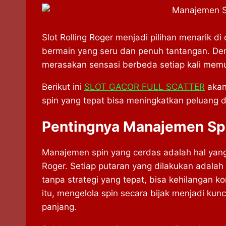
Slot Rolling Roger menjadi pilihan menarik 
bermain yang seru dan penuh tantangan. Den
merasakan sensasi berbeda setiap kali memu
Berikut ini
SLOT GACOR FULL SCATTER
akan
spin yang tepat bisa meningkatkan peluang d
Pentingnya Manajemen Sp
Manajemen spin yang cerdas adalah hal yang
Roger. Setiap putaran yang dilakukan adal
tanpa strategi yang tepat, bisa kehilangan k
itu, mengelola spin secara bijak menjadi k
panjang.