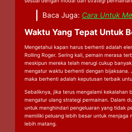
sesuai dengan modal dan strategi permainan,
Baca Juga:
Cara Untuk Me
Waktu Yang Tepat Untuk B
Mengetahui kapan harus berhenti adalah ele
Rolling Roger. Sering kali, pemain merasa 
meskipun mereka telah merugi cukup banyak.
mengatur waktu berhenti dengan bijaksana. 
maka berhenti adalah keputusan terbaik unt
Sebaliknya, jika terus mengalami kekalahan b
mengatur ulang strategi permainan. Dalam duni
untuk menghindari pengeluaran yang tidak pe
memiliki peluang lebih besar untuk menjaga
lebih matang.