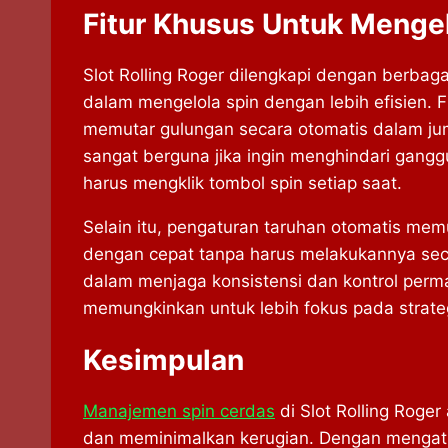
Fitur Khusus Untuk Mengel
Slot Rolling Roger dilengkapi dengan berba
dalam mengelola spin dengan lebih efisien. 
memutar gulungan secara otomatis dalam juml
sangat berguna jika ingin menghindari ganggu
harus mengklik tombol spin setiap saat.
Selain itu, pengaturan taruhan otomatis me
dengan cepat tanpa harus melakukannya secar
dalam menjaga konsistensi dan kontrol perm
memungkinkan untuk lebih fokus pada strate
Kesimpulan
Manajemen spin cerdas
di Slot Rolling Rog
dan meminimalkan kerugian. Dengan mengatu