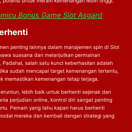
 potensi untuk meraih kemenangan lebih tinggi.
micu Bonus Game Slot Asgard
erhenti
men penting lainnya dalam manajemen spin di Slot
terbawa suasana dan melanjutkan permainan
 Padahal, salah satu kunci keberhasilan adalah
Jika sudah mencapai target kemenangan tertentu,
uk memastikan kemenangan tetap terjaga.
eruntun, lebih baik untuk berhenti sejenak dan
a perjudian online, kontrol diri sangat penting
rlu. Pemain yang tahu kapan harus berhenti
 modal mereka dan kembali dengan strategi yang