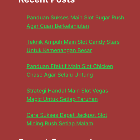
Panduan Sukses Main Slot Sugar Rush
Agar Cuan Berkelanjutan
Teknik Ampuh Main Slot Candy Stars
Untuk Kemenangan Besar
Panduan Efektif Main Slot Chicken
Chase Agar Selalu Untung
Strategi Handal Main Slot Vegas
Magic Untuk Setiap Taruhan
Cara Sukses Dapat Jackpot Slot
Mining Rush Setiap Malam