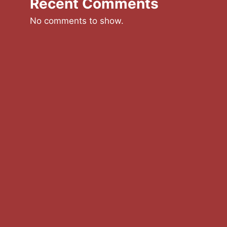
Recent Comments
No comments to show.