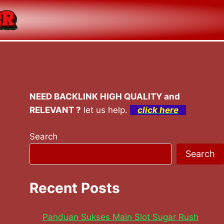
NEED BACKLINK HIGH QUALITY and
RELEVANT ?
let us help.
click here
Search
Search
Recent Posts
Panduan Sukses Main Slot Sugar Rush