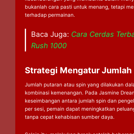
bukanlah cara pasti untuk menang, tetapi m
terhadap permainan.
Baca Juga:
Cara Cerdas Terba
Rush 1000
Strategi Mengatur Jumlah
Jumlah putaran atau spin yang dilakukan d
kombinasi kemenangan. Pada Jasmine Dreams,
keseimbangan antara jumlah spin dan penge
per sesi, pemain dapat meningkatkan pelu
tanpa cepat kehabisan sumber daya.