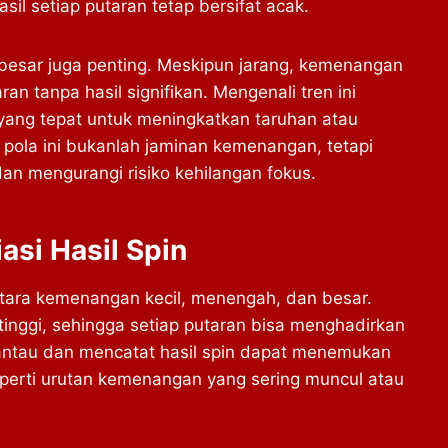
il setiap putaran tetap bersifat acak.
besar juga penting. Meskipun jarang, kemenangan
an tanpa hasil signifikan. Mengenali tren ini
ng tepat untuk meningkatkan taruhan atau
ola ini bukanlah jaminan kemenangan, tetapi
n mengurangi risiko kehilangan fokus.
si Hasil Spin
ntara kemenangan kecil, menengah, dan besar.
tinggi, sehingga setiap putaran bisa menghadirkan
tau dan mencatat hasil spin dapat menemukan
perti urutan kemenangan yang sering muncul atau