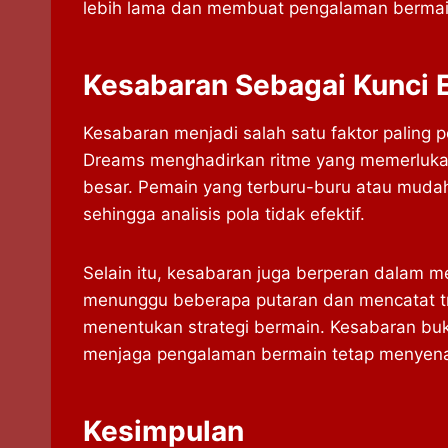
lebih lama dan membuat pengalaman bermain
Kesabaran Sebagai Kunci E
Kesabaran menjadi salah satu faktor paling 
Dreams menghadirkan ritme yang memerlu
besar. Pemain yang terburu-buru atau mudah
sehingga analisis pola tidak efektif.
Selain itu, kesabaran juga berperan dalam 
menunggu beberapa putaran dan mencatat tre
menentukan strategi bermain. Kesabaran bu
menjaga pengalaman bermain tetap menyen
Kesimpulan