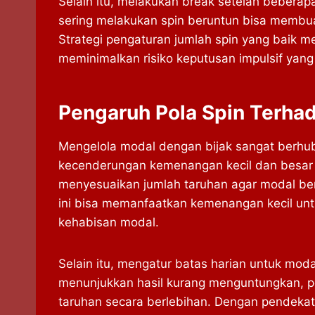
Selain itu, melakukan break setelah beberapa
sering melakukan spin beruntun bisa membua
Strategi pengaturan jumlah spin yang baik 
meminimalkan risiko keputusan impulsif yang
Pengaruh Pola Spin Terha
Mengelola modal dengan bijak sangat berh
kecenderungan kemenangan kecil dan besar
menyesuaikan jumlah taruhan agar modal ber
ini bisa memanfaatkan kemenangan kecil un
kehabisan modal.
Selain itu, mengatur batas harian untuk moda
menunjukkan hasil kurang menguntungkan, p
taruhan secara berlebihan. Dengan pendekat