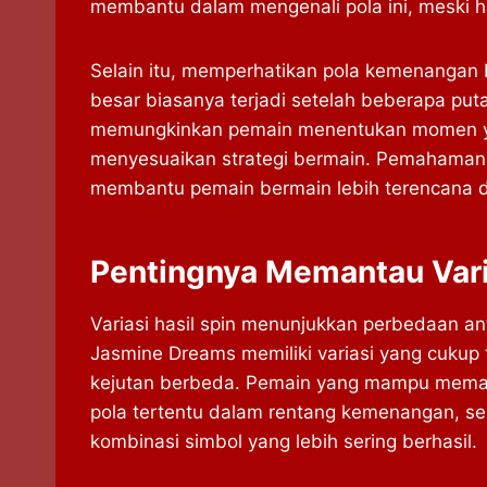
membantu dalam mengenali pola ini, meski has
Selain itu, memperhatikan pola kemenangan 
besar biasanya terjadi setelah beberapa putar
memungkinkan pemain menentukan momen ya
menyesuaikan strategi bermain. Pemahaman p
membantu pemain bermain lebih terencana da
Pentingnya Memantau Varia
Variasi hasil spin menunjukkan perbedaan a
Jasmine Dreams memiliki variasi yang cukup 
kejutan berbeda. Pemain yang mampu meman
pola tertentu dalam rentang kemenangan, se
kombinasi simbol yang lebih sering berhasil.